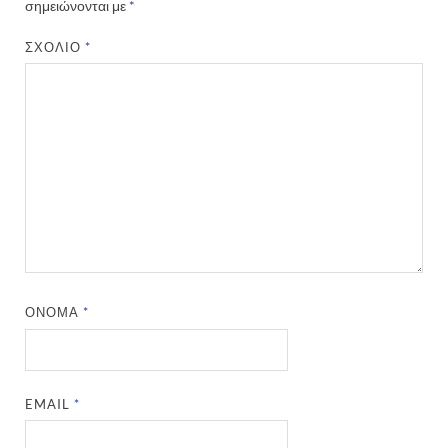
σημειώνονται με
*
ΣΧΌΛΙΟ
*
ΌΝΟΜΑ
*
EMAIL
*