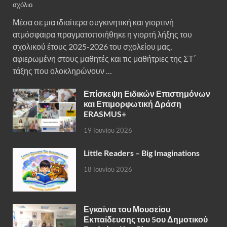
σχόλιο
Μέσα σε μια ιδιαίτερα συγκινητική και γιορτινή
ατμόσφαιρα πραγματοποιήθηκε η γιορτή λήξης του
σχολικού έτους 2025-2026 του σχολείου μας,
αφιερωμένη στους μαθητές και τις μαθήτριες της ΣΤ΄
τάξης που ολοκληρώνουν …
Επίσκεψη Ειδικών Επιστημόνων
και Επιμορφωτική Δράση
ERASMUS+
19 Ιουνίου 2026
Little Readers – Big Imaginations
18 Ιουνίου 2026
Εγκαίνια του Μουσείου
Εκπαίδευσης του 5ου Δημοτικού