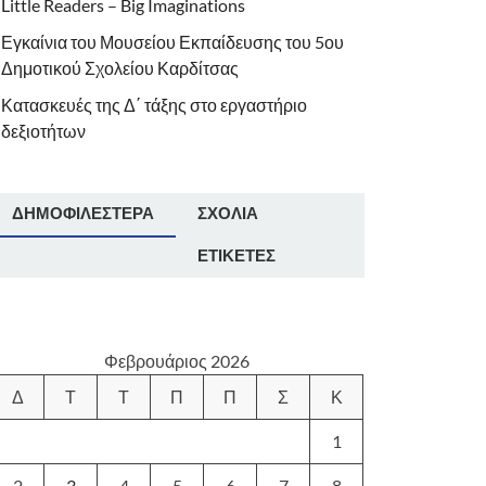
Little Readers – Big Imaginations
Εγκαίνια του Μουσείου Εκπαίδευσης του 5ου
Δημοτικού Σχολείου Καρδίτσας
Κατασκευές της Δ΄ τάξης στο εργαστήριο
δεξιοτήτων
ΔΗΜΟΦΙΛΈΣΤΕΡΑ
ΣΧΌΛΙΑ
ΕΤΙΚΈΤΕΣ
Φεβρουάριος 2026
Δ
Τ
Τ
Π
Π
Σ
Κ
1
2
3
4
5
6
7
8