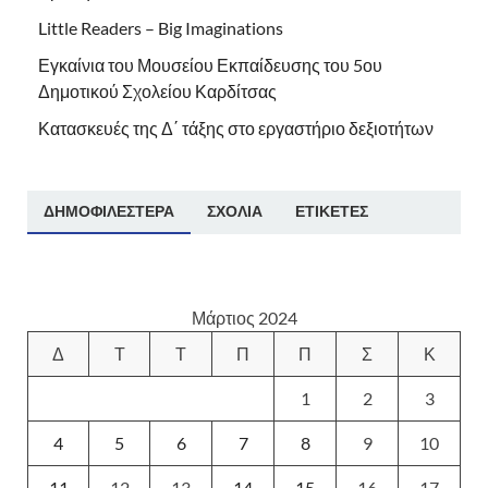
Little Readers – Big Imaginations
Εγκαίνια του Μουσείου Εκπαίδευσης του 5ου
Δημοτικού Σχολείου Καρδίτσας
Κατασκευές της Δ΄ τάξης στο εργαστήριο δεξιοτήτων
ΔΗΜΟΦΙΛΈΣΤΕΡΑ
ΣΧΌΛΙΑ
ΕΤΙΚΈΤΕΣ
Μάρτιος 2024
Δ
Τ
Τ
Π
Π
Σ
Κ
1
2
3
4
5
6
7
8
9
10
11
12
13
14
15
16
17