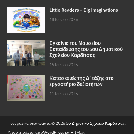
Little Readers – Big Imaginations
18 Ιουνίου 2026
Εγκαίνια του Μουσείου
Εκπαίδευσης του 5ου Δημοτικού
Σχολείου Καρδίτσας
15 Ιουνίου 2026
Κατασκευές της Δ΄ τάξης στο
εργαστήριο δεξιοτήτων
11 Ιουνίου 2026
Πνευματικά δικαιώματα © 2026
5ο Δημοτικό Σχολείο Καρδίτσας
.
Υποστηρίζεται από
WordPress
και
HitMag
.