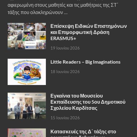
αφιερωμένη στους μαθητές και τις μαθήτριες της ΣΤ΄
τάξης που ολοκληρώνουν …
Επίσκεψη Ειδικών Επιστημόνων
και Επιμορφωτική Δράση
ERASMUS+
19 Ιουνίου 2026
Little Readers – Big Imaginations
18 Ιουνίου 2026
Εγκαίνια του Μουσείου
Εκπαίδευσης του 5ου Δημοτικού
Σχολείου Καρδίτσας
15 Ιουνίου 2026
Κατασκευές της Δ΄ τάξης στο