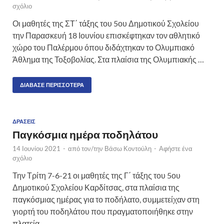
σχόλιο
Οι μαθητές της ΣΤ΄ τάξης του 5ου Δημοτικού Σχολείου
την Παρασκευή 18 Ιουνίου επισκέφτηκαν τον αθλητικό
χώρο του Παλέρμου όπου διδάχτηκαν το Ολυμπιακό
Άθλημα της Τοξοβολίας. Στα πλαίσια της Ολυμπιακής …
ΔΙΆΒΑΣΕ ΠΕΡΙΣΣΌΤΕΡΑ
ΔΡΆΣΕΙΣ
Παγκόσμια ημέρα ποδηλάτου
14 Ιουνίου 2021
-
από τον/την
Βάσω Κοντούλη
-
Αφήστε ένα
σχόλιο
Την Τρίτη 7-6-21 οι μαθητές της Γ΄ τάξης του 5ου
Δημοτικού Σχολείου Καρδίτσας, στα πλαίσια της
παγκόσμιας ημέρας για το ποδήλατο, συμμετείχαν στη
γιορτή του ποδηλάτου που πραγματοποιήθηκε στην
πλατεία …