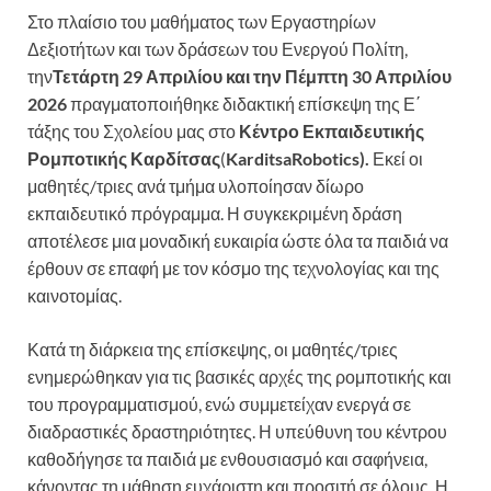
Στο πλαίσιο του μαθήματος των Εργαστηρίων
Δεξιοτήτων και των δράσεων του Ενεργού Πολίτη,
την
Τετάρτη
29 Απριλίου
και την Πέμπτη 30 Απριλίου
2026
πραγματοποιήθηκε διδακτική επίσκεψη της Ε΄
τάξης του Σχολείου μας στο
Κέντρο Εκπαιδευτικής
Ρομποτικής Καρδίτσας
(
Karditsa
Robotics
).
Εκεί οι
μαθητές/τριες ανά τμήμα υλοποίησαν δίωρο
εκπαιδευτικό πρόγραμμα. Η συγκεκριμένη δράση
αποτέλεσε μια μοναδική ευκαιρία ώστε όλα τα παιδιά να
έρθουν σε επαφή με τον κόσμο της τεχνολογίας και της
καινοτομίας.
Κατά τη διάρκεια της επίσκεψης, οι μαθητές/τριες
ενημερώθηκαν για τις βασικές αρχές της ρομποτικής και
του προγραμματισμού, ενώ συμμετείχαν ενεργά σε
διαδραστικές δραστηριότητες. Η υπεύθυνη του κέντρου
καθοδήγησε τα παιδιά με ενθουσιασμό και σαφήνεια,
κάνοντας τη μάθηση ευχάριστη και προσιτή σε όλους. Η