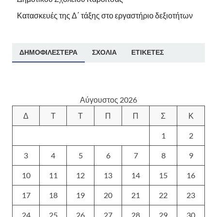
Κατασκευές της Δ΄ τάξης στο εργαστήριο δεξιοτήτων
ΔΗΜΟΦΙΛΈΣΤΕΡΑ
ΣΧΌΛΙΑ
ΕΤΙΚΈΤΕΣ
Αύγουστος 2026
Δ
Τ
Τ
Π
Π
Σ
Κ
1
2
3
4
5
6
7
8
9
10
11
12
13
14
15
16
17
18
19
20
21
22
23
24
25
26
27
28
29
30