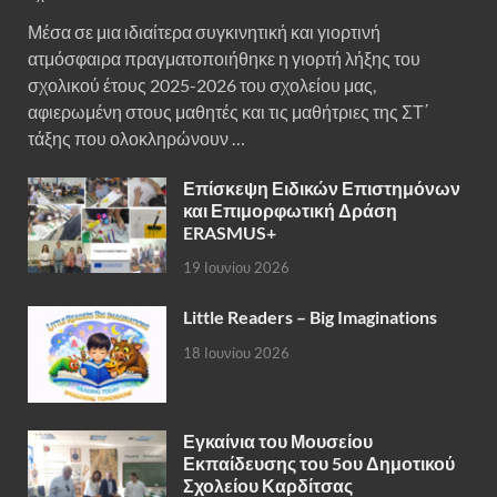
Μέσα σε μια ιδιαίτερα συγκινητική και γιορτινή
ατμόσφαιρα πραγματοποιήθηκε η γιορτή λήξης του
σχολικού έτους 2025-2026 του σχολείου μας,
αφιερωμένη στους μαθητές και τις μαθήτριες της ΣΤ΄
τάξης που ολοκληρώνουν …
Επίσκεψη Ειδικών Επιστημόνων
και Επιμορφωτική Δράση
ERASMUS+
19 Ιουνίου 2026
Little Readers – Big Imaginations
18 Ιουνίου 2026
Εγκαίνια του Μουσείου
Εκπαίδευσης του 5ου Δημοτικού
Σχολείου Καρδίτσας