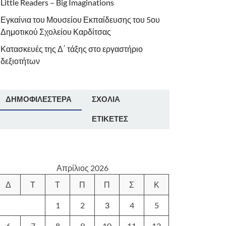
Little Readers – Big Imaginations
Εγκαίνια του Μουσείου Εκπαίδευσης του 5ου
Δημοτικού Σχολείου Καρδίτσας
Κατασκευές της Δ΄ τάξης στο εργαστήριο
δεξιοτήτων
ΔΗΜΟΦΙΛΈΣΤΕΡΑ
ΣΧΌΛΙΑ
ΕΤΙΚΈΤΕΣ
Απρίλιος 2026
Δ
Τ
Τ
Π
Π
Σ
Κ
1
2
3
4
5
6
7
8
9
10
11
12