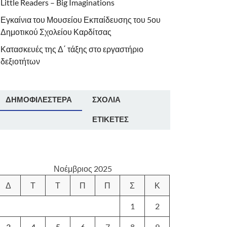
Little Readers – Big Imaginations
Εγκαίνια του Μουσείου Εκπαίδευσης του 5ου
Δημοτικού Σχολείου Καρδίτσας
Κατασκευές της Δ΄ τάξης στο εργαστήριο
δεξιοτήτων
ΔΗΜΟΦΙΛΈΣΤΕΡΑ
ΣΧΌΛΙΑ
ΕΤΙΚΈΤΕΣ
Νοέμβριος 2025
Δ
Τ
Τ
Π
Π
Σ
Κ
1
2
3
4
5
6
7
8
9