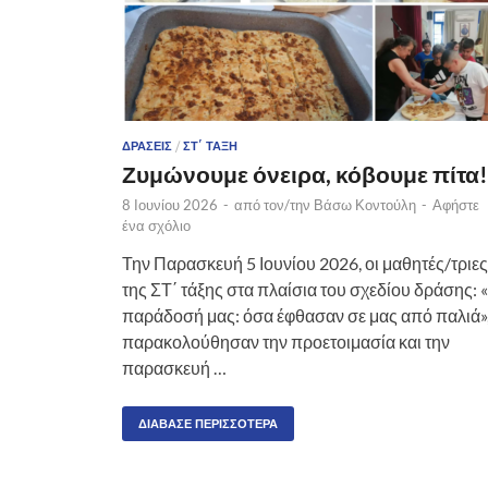
ΔΡΆΣΕΙΣ
/
ΣΤ΄ ΤΆΞΗ
Ζυμώνουμε όνειρα, κόβουμε πίτα!
8 Ιουνίου 2026
-
από τον/την
Βάσω Κοντούλη
-
Αφήστε
ένα σχόλιο
Την Παρασκευή 5 Ιουνίου 2026, οι μαθητές/τριες
της ΣΤ΄ τάξης στα πλαίσια του σχεδίου δράσης: 
παράδοσή μας: όσα έφθασαν σε μας από παλιά»
παρακολούθησαν την προετοιμασία και την
παρασκευή …
ΔΙΆΒΑΣΕ ΠΕΡΙΣΣΌΤΕΡΑ