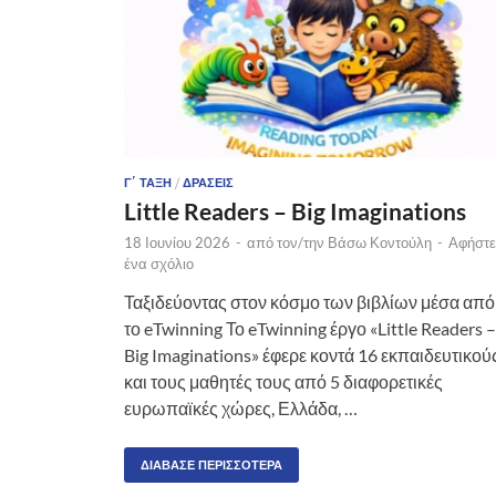
Γ΄ ΤΆΞΗ
/
ΔΡΆΣΕΙΣ
Little Readers – Big Imaginations
18 Ιουνίου 2026
-
από τον/την
Βάσω Κοντούλη
-
Αφήστε
ένα σχόλιο
Ταξιδεύοντας στον κόσμο των βιβλίων μέσα από
το eTwinning Το eTwinning έργο «Little Readers –
Big Imaginations» έφερε κοντά 16 εκπαιδευτικού
και τους μαθητές τους από 5 διαφορετικές
ευρωπαϊκές χώρες, Ελλάδα, …
ΔΙΆΒΑΣΕ ΠΕΡΙΣΣΌΤΕΡΑ