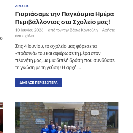
ΔΡΆΣΕΙΣ
Γιορτάσαμε την Παγκόσμια Ημέρα
Περιβάλλοντος στο Σχολείο μας!
10 Ιουνίου 2026
-
από τον/την
Βάσω Κοντούλη
-
Αφήστε
ένα σχόλιο
το
Στις 4 Ιουνίου, το σχολείο μας φόρεσε τα
«πράσινά» του και αφιέρωσε τη μέρα στον
πλανήτη μας, με μια διπλή δράση που συνδύασε
τη γνώση με τη γεύση! Η αρχή …
ΔΙΆΒΑΣΕ ΠΕΡΙΣΣΌΤΕΡΑ