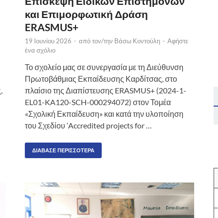
Επίσκεψη Ειδικών Επιστημόνων
και Επιμορφωτική Δράση
ERASMUS+
19 Ιουνίου 2026
-
από τον/την
Βάσω Κοντούλη
-
Αφήστε
ένα σχόλιο
Το σχολείο μας σε συνεργασία με τη Διεύθυνση
Πρωτοβάθμιας Εκπαίδευσης Καρδίτσας, στο
,
πλαίσιο της Διαπίστευσης ERASMUS+ (2024-1-
EL01-KA120-SCH-000294072) στον Τομέα
«Σχολική Εκπαίδευση» και κατά την υλοποίηση
του Σχεδίου ‘Accredited projects for …
ΔΙΆΒΑΣΕ ΠΕΡΙΣΣΌΤΕΡΑ