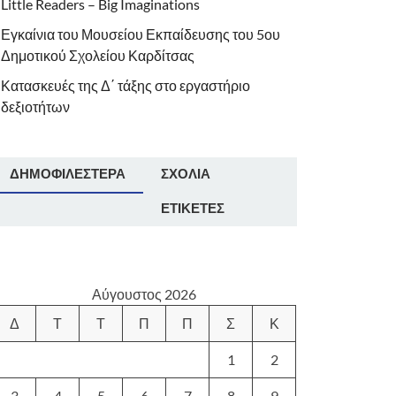
Little Readers – Big Imaginations
Εγκαίνια του Μουσείου Εκπαίδευσης του 5ου
Δημοτικού Σχολείου Καρδίτσας
Κατασκευές της Δ΄ τάξης στο εργαστήριο
δεξιοτήτων
ΔΗΜΟΦΙΛΈΣΤΕΡΑ
ΣΧΌΛΙΑ
ΕΤΙΚΈΤΕΣ
Αύγουστος 2026
Δ
Τ
Τ
Π
Π
Σ
Κ
1
2
3
4
5
6
7
8
9