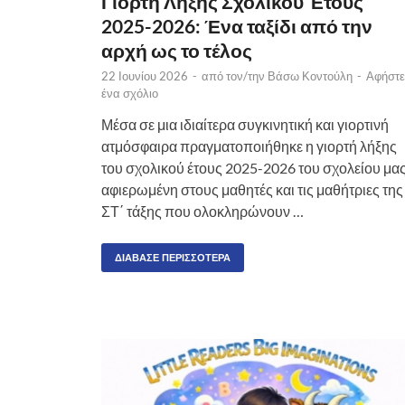
Γιορτή Λήξης Σχολικού Έτους
2025-2026: Ένα ταξίδι από την
αρχή ως το τέλος
22 Ιουνίου 2026
-
από τον/την
Βάσω Κοντούλη
-
Αφήστε
ένα σχόλιο
Μέσα σε μια ιδιαίτερα συγκινητική και γιορτινή
ατμόσφαιρα πραγματοποιήθηκε η γιορτή λήξης
του σχολικού έτους 2025-2026 του σχολείου μας
αφιερωμένη στους μαθητές και τις μαθήτριες της
ΣΤ΄ τάξης που ολοκληρώνουν …
ΔΙΆΒΑΣΕ ΠΕΡΙΣΣΌΤΕΡΑ